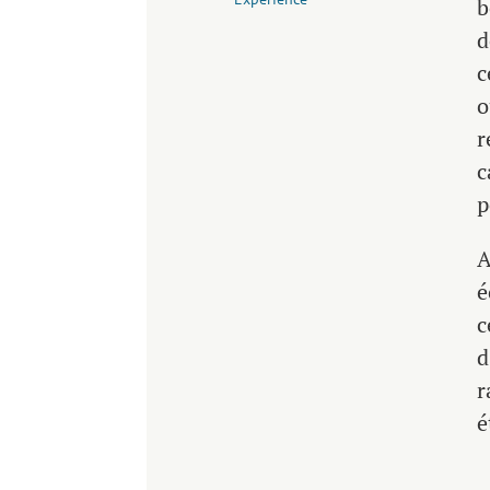
b
d
c
o
r
c
p
A
é
c
d
r
é