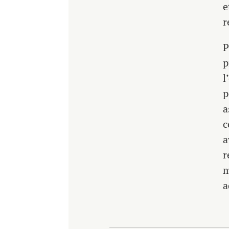
e
r
P
p
l
p
a
c
a
r
m
a