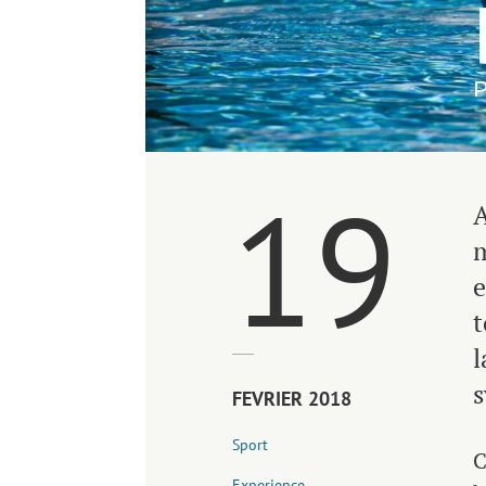
P
19
m
e
t
s
FEVRIER 2018
Sport
C
Experience