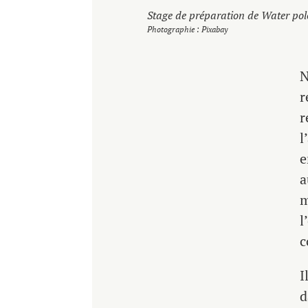
Stage de préparation de Water pol
Photographie : Pixabay
N
r
r
l
e
a
m
l
c
I
d