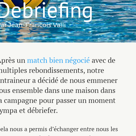
Debriefing
ar Jean-Francois Valli
Après un
match bien négocié
avec de
ultiples rebondissements, notre
ntraineur a décidé de nous emmener
ous ensemble dans une maison dans
la campagne pour passer un moment
ympa et débriefer.
ela nous a permis d’échanger entre nous les